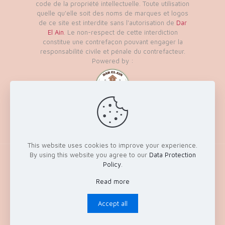
code de la propriété intellectuelle. Toute utilisation
quelle qu'elle soit des noms de marques et logos
de ce site est interdite sans l'autorisation de
Dar
El Ain
. Le non-respect de cette interdiction
constitue une contrefaçon pouvant engager la
responsabilité civile et pénale du contrefacteur.
Powered by :
This website uses cookies to improve your experience.
By using this website you agree to our
Data Protection
© 2026 - Tous les droits réservés à Dar El Ain
Policy
.
Ecotourisme & Loisirs
Read more
Accept all