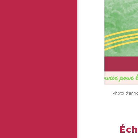
Photo d'annon
Éch