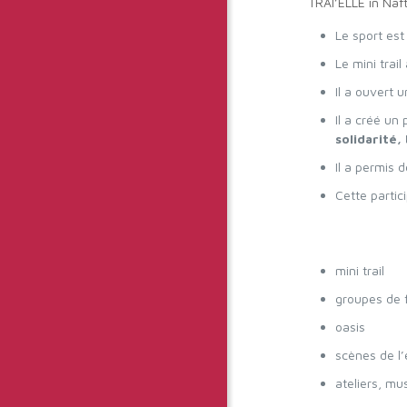
TRAI’ELLE in Naft
Le sport est
Le mini trai
Il a ouvert 
Il a créé un
solidarité,
Il a permis 
Cette partic
mini trail
groupes de
oasis
scènes de l
ateliers, mu