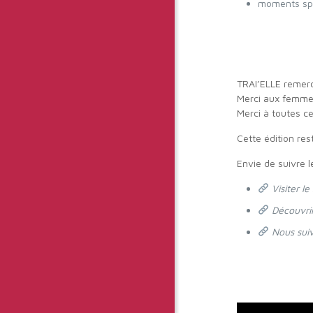
moments spon
TRAI’ELLE remerc
Merci aux femmes 
Merci à toutes c
Cette édition res
Envie de suivre l
Visiter le
Découvri
Nous sui