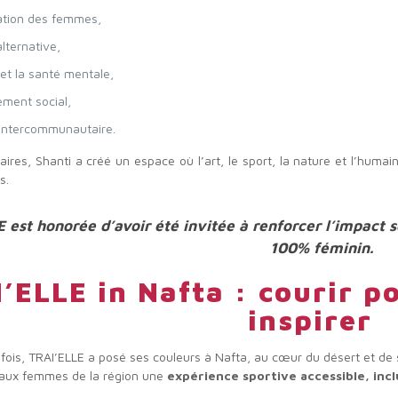
ation des femmes,
alternative,
 et la santé mentale,
ement social,
é intercommunautaire.
ires, Shanti a créé un espace où l’art, le sport, la nature et l’humain
s.
 est honorée d’avoir été invitée à renforcer l’impact s
100% féminin.
’ELLE in Nafta : courir po
inspirer
 fois, TRAI’ELLE a posé ses couleurs à Nafta, au cœur du désert et de
ir aux femmes de la région une
expérience sportive accessible, inc