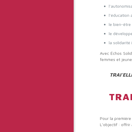
l’autonomis
l’éducation 
le bien-être
le développ
la solidarit
Avec Échos Solida
femmes et jeune
TRAI’ELLE
TRAI
Pour la première
L’objectif : offr