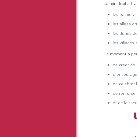
Le mini trail a tr
les palmerai
les allées o
les dunes d
les villages
Ce moment a per
de créer de 
d’encourage
de célébrer 
de renforcer 
et de laisse