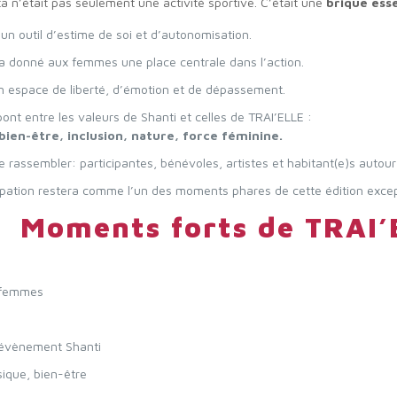
a n’était pas seulement une activité sportive. C’était une
brique esse
 un outil d’estime de soi et d’autonomisation.
l a donné aux femmes une place centrale dans l’action.
un espace de liberté, d’émotion et de dépassement.
 pont entre les valeurs de Shanti et celles de TRAI’ELLE :
 bien-être, inclusion, nature, force féminine.
de rassembler: participantes, bénévoles, artistes et habitant(e)s aut
ipation restera comme l’un des moments phares de cette édition except
Moments forts de TRAI’
 femmes
’évènement Shanti
sique, bien-être