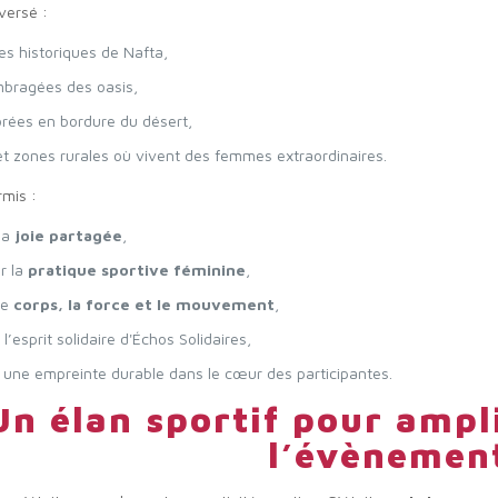
aversé :
es historiques de Nafta,
mbragées des oasis,
orées en bordure du désert,
 et zones rurales où vivent des femmes extraordinaires.
mis :
la
joie partagée
,
r la
pratique sportive féminine
,
le
corps, la force et le mouvement
,
l’esprit solidaire d'Échos Solidaires,
r une empreinte durable dans le cœur des participantes.
Un élan sportif pour ampli
l’évènemen