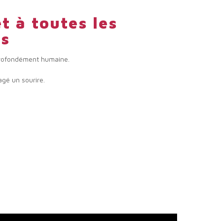
t à toutes les
es
 profondément humaine.
agé un sourire.