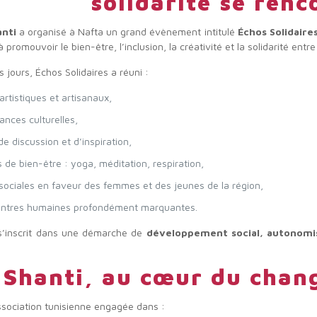
solidarité se renc
anti
a organisé à Nafta un grand évènement intitulé
Échos Solidaire
à promouvoir le bien-être, l’inclusion, la créativité et la solidarité en
 jours, Échos Solidaires a réuni :
artistiques et artisanaux,
nces culturelles,
de discussion et d’inspiration,
 de bien-être : yoga, méditation, respiration,
sociales en faveur des femmes et des jeunes de la région,
ontres humaines profondément marquantes.
’inscrit dans une démarche de
développement social, autonom
.
Shanti, au cœur du chan
ssociation tunisienne engagée dans :