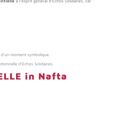
ntielle
à l’esprit général d’Échos Solidaires, car :
our d’un moment symbolique.
ionnelle d’Échos Solidaires.
ELLE in Nafta