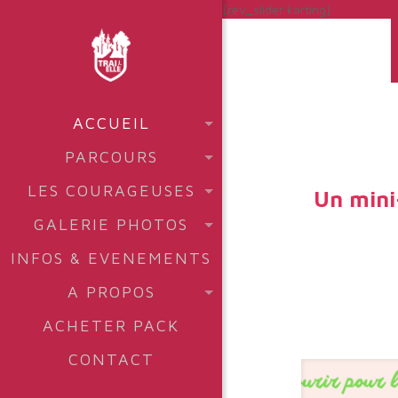
[rev_slider karting]
ACCUEIL
PARCOURS
LES COURAGEUSES
Un mini-
GALERIE PHOTOS
INFOS & EVENEMENTS
A PROPOS
ACHETER PACK
CONTACT