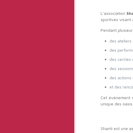
L’association
Sh
sportives visant 
Pendant plusieurs
des ateliers 
des performa
des cercles 
des sessions
des actions 
et des renc
Cet évènement s
unique des oasis
Shanti est une a