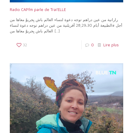
Radio CAPfm parle de Trai’ELLE
رارانية من عين دراهم توجه دعوة لنساء العالم باش يِجريوْ معاها من
أجل #الطبيعة أبام 28,29،30 أفريلنية من عين دراهم توجه دعوة لنساء
العالم باش يِجريوْ معاها من
[…]
32
0
Lire plus