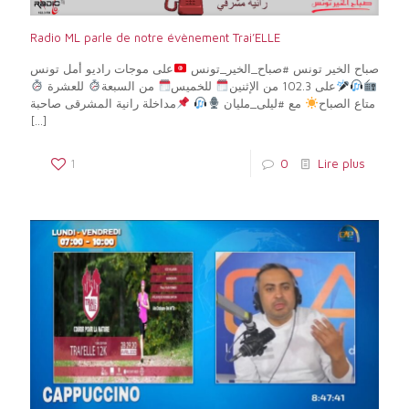
Radio ML parle de notre évènement Trai’ELLE
صباح الخير تونس #صباح_الخير_تونس
على موجات راديو أمل تونس
على 102.3 من الإثنين
للخميس
من السبعة
للعشرة
متاع الصباح
مع #ليلى_مليان
مداخلة رانية المشرقى صاحبة
[…]
1
0
Lire plus