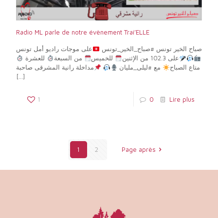
Radio ML parle de notre évènement Trai’ELLE
صباح الخير تونس #صباح_الخير_تونس
على موجات راديو أمل تونس
على 102.3 من الإثنين
للخميس
من السبعة
للعشرة
متاع الصباح
مع #ليلى_مليان
مداخلة رانية المشرقى صاحبة
[…]
1
0
Lire plus
1
2
Page après