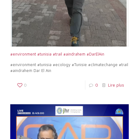
#environment #tunisia #trail #aindrahem #DarElAin
#environment #tunisia #ecology #Tunisie #climatechange #trail
#aindrahem Dar El Ain
0
0
Lire plus