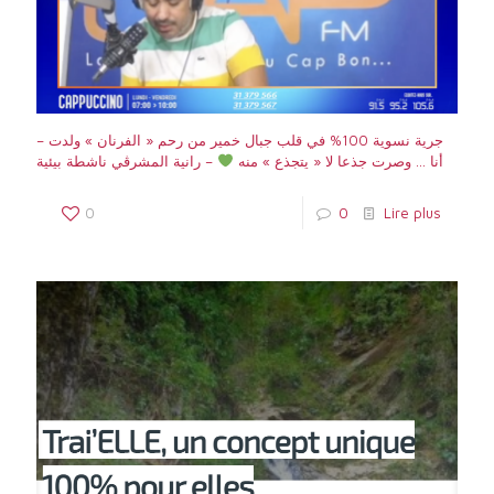
– جرية نسوية 100% في قلب جبال خمير من رحم « الفرنان » ولدت
– رانية المشرڨي ناشطة بيئية
أنا … وصرت جذعا لا « يتجذع » منه
0
0
Lire plus