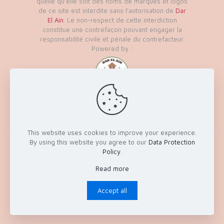
quelle qu'elle soit des noms de marques et logos
de ce site est interdite sans l'autorisation de
Dar
El Ain
. Le non-respect de cette interdiction
constitue une contrefaçon pouvant engager la
responsabilité civile et pénale du contrefacteur.
Powered by :
This website uses cookies to improve your experience.
By using this website you agree to our
Data Protection
© 2026 - Tous les droits réservés à Dar El Ain
Policy
.
Ecotourisme & Loisirs
Read more
Accept all